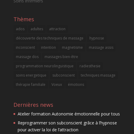
Soins infirmiers
Thèmes
ados
adultes
attraction
découverte des techniques de massage
hypnose
inconscient
intention
magnetisme
massage assis
massage dos
massages bien-être
programmation neurolinguistique
radiesthesie
soins energetique
subconscient
techniques massage
thérapie familiale
Voeux
émotions
Dernières news
Atelier formation Autonomie émotionnelle pour tous
Reprogrammer son subconscient grâce à l’hypnose
pour activer la loi de l’attraction